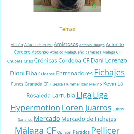
Temas
Amistosos
Antoñito
Afición
Alfonso Herrero
Antonio Hidalgo
Cordero
Ascenso
Atlético Malagueño
camiseta Málaga CF
Dani Lorenzo
Crónicas
Córdoba CF
Chupete
Crisis
Fichajes
Dioni
Eibar
Entrenadores
Eldense
La
Kevin
Funes
Granada CF
Huesca
Hummel
Izan Merino
Liga
Liga
Larrubia
Rosaleda
Hypermotion
Loren Juarros
Luismi
Mercado
Mercado de Fichajes
Sánchez
Málaga CF
Pellicer
Partidos
Opinión