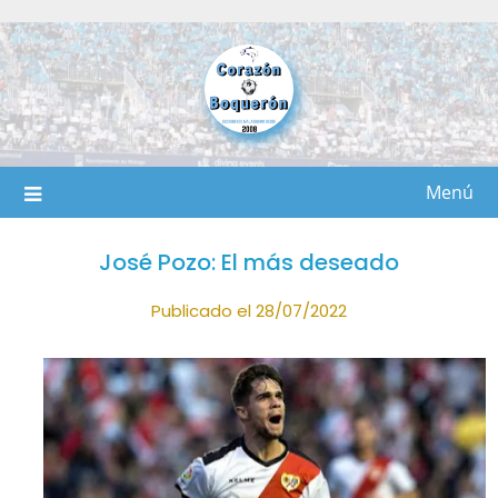
Saltar
al
contenido
Menú
José Pozo: El más deseado
Publicado el 28/07/2022