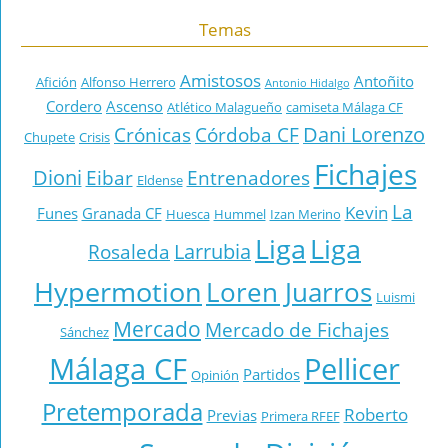
Temas
Amistosos
Antoñito
Afición
Alfonso Herrero
Antonio Hidalgo
Cordero
Ascenso
Atlético Malagueño
camiseta Málaga CF
Dani Lorenzo
Crónicas
Córdoba CF
Chupete
Crisis
Fichajes
Dioni
Eibar
Entrenadores
Eldense
La
Kevin
Funes
Granada CF
Huesca
Hummel
Izan Merino
Liga
Liga
Larrubia
Rosaleda
Hypermotion
Loren Juarros
Luismi
Mercado
Mercado de Fichajes
Sánchez
Málaga CF
Pellicer
Partidos
Opinión
Pretemporada
Roberto
Previas
Primera RFEF