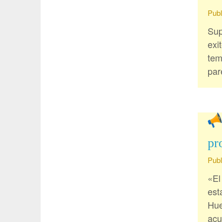
Publ
Sup
exi
tem
par
pr
Publ
«El
est
Hue
acu