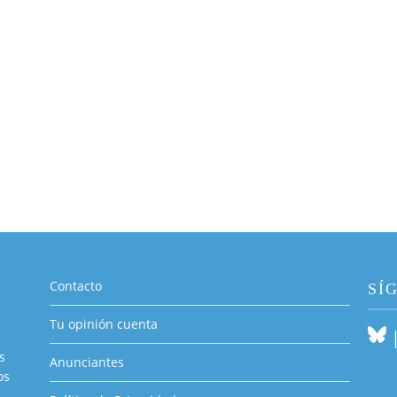
Contacto
SÍ
Tu opinión cuenta
s
Anunciantes
os