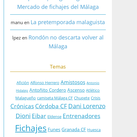
Mercado de fichajes del Málaga
La pretemporada malaguista
manu
en
Rondón no descarta volver al
lpez
en
Málaga
Temas
Amistosos
Afición
Alfonso Herrero
Antonio
Antoñito Cordero
Ascenso
Atlético
Hidalgo
Malagueño
camiseta Málaga CF
Chupete
Crisis
Dani Lorenzo
Crónicas
Córdoba CF
Dioni
Eibar
Entrenadores
Eldense
Fichajes
Funes
Granada CF
Huesca