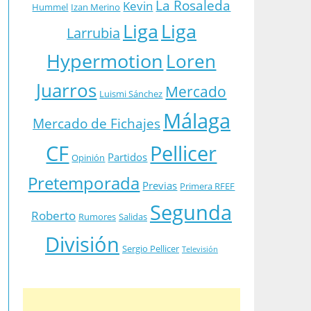
La Rosaleda
Kevin
Hummel
Izan Merino
Liga
Liga
Larrubia
Hypermotion
Loren
Juarros
Mercado
Luismi Sánchez
Málaga
Mercado de Fichajes
CF
Pellicer
Partidos
Opinión
Pretemporada
Previas
Primera RFEF
Segunda
Roberto
Rumores
Salidas
División
Sergio Pellicer
Televisión