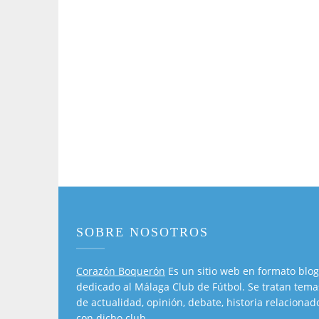
SOBRE NOSOTROS
Corazón Boquerón
Es un sitio web en formato blog
dedicado al Málaga Club de Fútbol. Se tratan tema
de actualidad, opinión, debate, historia relacionad
con dicho club.