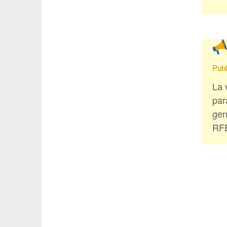
Publ
La 
par
gen
RFE