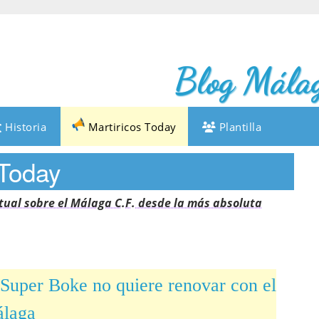
Blog Málag
Historia
Martiricos Today
Plantilla
 Today
tual sobre el Málaga C.F. desde la más absoluta
Super Boke no quiere renovar con el
laga