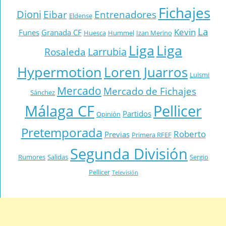
Fichajes
Dioni
Eibar
Entrenadores
Eldense
La
Kevin
Funes
Granada CF
Huesca
Hummel
Izan Merino
Liga
Liga
Larrubia
Rosaleda
Hypermotion
Loren Juarros
Luismi
Mercado
Mercado de Fichajes
Sánchez
Málaga CF
Pellicer
Partidos
Opinión
Pretemporada
Roberto
Previas
Primera RFEF
Segunda División
Rumores
Salidas
Sergio
Pellicer
Televisión