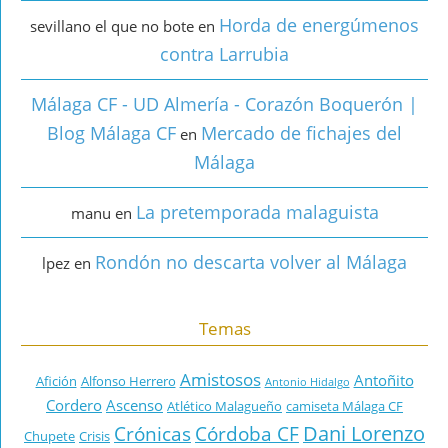
Horda de energúmenos
sevillano el que no bote
en
contra Larrubia
Málaga CF - UD Almería - Corazón Boquerón |
Blog Málaga CF
Mercado de fichajes del
en
Málaga
La pretemporada malaguista
manu
en
Rondón no descarta volver al Málaga
lpez
en
Temas
Amistosos
Antoñito
Afición
Alfonso Herrero
Antonio Hidalgo
Cordero
Ascenso
Atlético Malagueño
camiseta Málaga CF
Dani Lorenzo
Crónicas
Córdoba CF
Chupete
Crisis