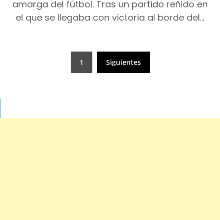
amarga del fútbol. Tras un partido reñido en
el que se llegaba con victoria al borde del…
Paginación
1
Siguientes
de
entradas