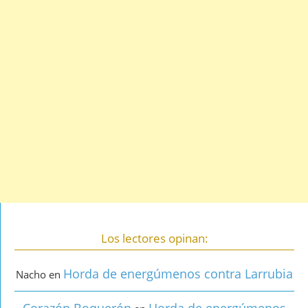
Los lectores opinan:
Horda de energúmenos contra Larrubia
Nacho
en
Corazón Boquerón
Horda de energúmenos