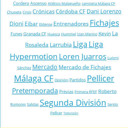
Cordero
Ascenso
Atlético Malagueño
camiseta Málaga CF
Dani Lorenzo
Crónicas
Córdoba CF
Chupete
Crisis
Fichajes
Dioni
Eibar
Entrenadores
Eldense
La
Kevin
Funes
Granada CF
Huesca
Hummel
Izan Merino
Liga
Liga
Larrubia
Rosaleda
Hypermotion
Loren Juarros
Luismi
Mercado
Mercado de Fichajes
Sánchez
Málaga CF
Pellicer
Partidos
Opinión
Pretemporada
Roberto
Previas
Primera RFEF
Segunda División
Rumores
Salidas
Sergio
Pellicer
Televisión