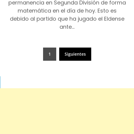
permanencia en Segunda División de forma
matemática en el día de hoy. Esto es
debido al partido que ha jugado el Eldense
ante…
Paginación
1
Siguientes
de
entradas