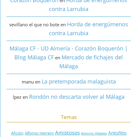
en
contra Larrubia
Horda de energúmenos
sevillano el que no bote
en
contra Larrubia
Málaga CF - UD Almería - Corazón Boquerón |
Blog Málaga CF
Mercado de fichajes del
en
Málaga
La pretemporada malaguista
manu
en
Rondón no descarta volver al Málaga
lpez
en
Temas
Amistosos
Antoñito
Afición
Alfonso Herrero
Antonio Hidalgo