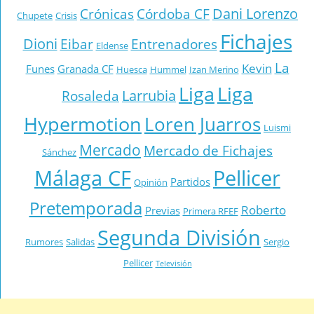
Dani Lorenzo
Crónicas
Córdoba CF
Chupete
Crisis
Fichajes
Dioni
Eibar
Entrenadores
Eldense
La
Kevin
Funes
Granada CF
Huesca
Hummel
Izan Merino
Liga
Liga
Larrubia
Rosaleda
Hypermotion
Loren Juarros
Luismi
Mercado
Mercado de Fichajes
Sánchez
Málaga CF
Pellicer
Partidos
Opinión
Pretemporada
Roberto
Previas
Primera RFEF
Segunda División
Rumores
Salidas
Sergio
Pellicer
Televisión