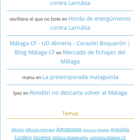
contra Larrubia
Horda de energúmenos
sevillano el que no bote
en
contra Larrubia
Málaga CF - UD Almería - Corazón Boquerón |
Blog Málaga CF
Mercado de fichajes del
en
Málaga
La pretemporada malaguista
manu
en
Rondón no descarta volver al Málaga
lpez
en
Temas
Amistosos
Antoñito
Afición
Alfonso Herrero
Antonio Hidalgo
Cordero
Ascenso
Atlético Malagueño
camiseta Málaga CF