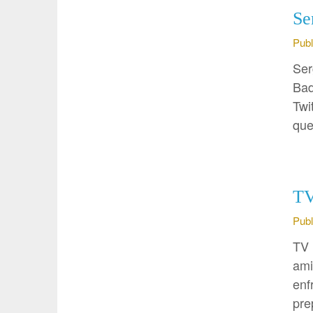
Se
Publ
Ser
Bad
Twi
que
TV
Publ
TV 
ami
enf
pre