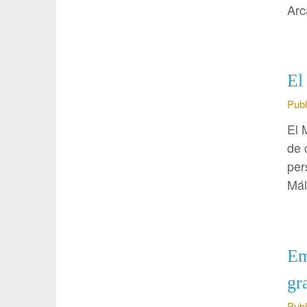
Arc
El
Publ
El 
de 
per
Mál
Em
gr
Publ