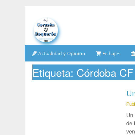
Saltar
al
contenido
Actualidad y Opinión
Fichajes
Etiqueta:
Córdoba CF
Un
Publ
Un 
de 
ven