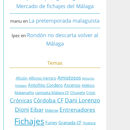
Mercado de fichajes del Málaga
La pretemporada malaguista
manu
en
Rondón no descarta volver al
lpez
en
Málaga
Temas
Amistosos
Afición
Alfonso Herrero
Antonio
Antoñito Cordero
Ascenso
Atlético
Hidalgo
Malagueño
camiseta Málaga CF
Chupete
Crisis
Dani Lorenzo
Crónicas
Córdoba CF
Dioni
Eibar
Entrenadores
Eldense
Fichajes
Funes
Granada CF
Huesca