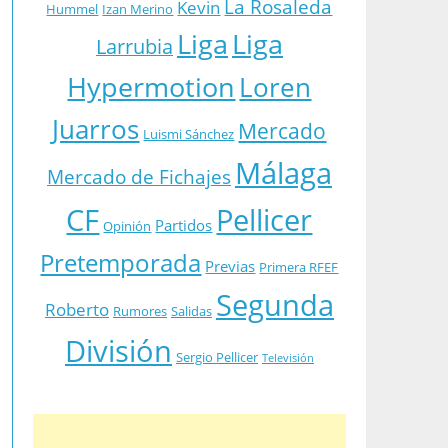
La Rosaleda
Kevin
Hummel
Izan Merino
Liga
Liga
Larrubia
Hypermotion
Loren
Juarros
Mercado
Luismi Sánchez
Málaga
Mercado de Fichajes
CF
Pellicer
Partidos
Opinión
Pretemporada
Previas
Primera RFEF
Segunda
Roberto
Rumores
Salidas
División
Sergio Pellicer
Televisión