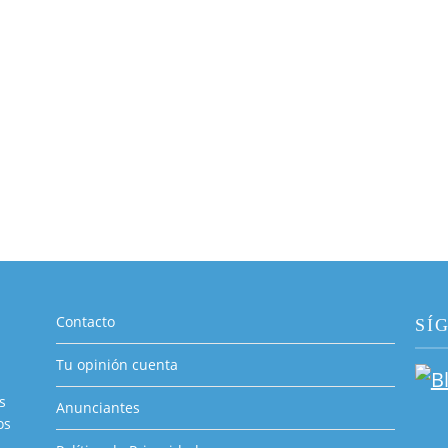
Contacto
SÍ
Tu opinión cuenta
s
Anunciantes
os