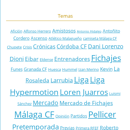
Temas
Amistosos
Antoñito
Afición
Alfonso Herrero
Antonio Hidalgo
Cordero
Ascenso
Atlético Malagueño
camiseta Málaga CF
Dani Lorenzo
Crónicas
Córdoba CF
Chupete
Crisis
Fichajes
Dioni
Eibar
Entrenadores
Eldense
La
Kevin
Funes
Granada CF
Huesca
Hummel
Izan Merino
Liga
Liga
Larrubia
Rosaleda
Hypermotion
Loren Juarros
Luismi
Mercado
Mercado de Fichajes
Sánchez
Málaga CF
Pellicer
Partidos
Opinión
Pretemporada
Roberto
Previas
Primera RFEF