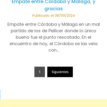
Empate entre Córdoba y Málaga, y
gracias
Publicado el 08/09/2024
Empate entre Córdoba y Málaga en un mal
partido de los de Pellicer donde lo único
bueno fue el punto rescatado. En el
encuentro de hoy, el Córdoba se las veía
con…
Paginación
1
Siguientes
de
entradas