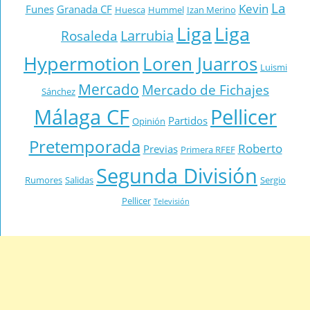
La
Kevin
Funes
Granada CF
Huesca
Hummel
Izan Merino
Liga
Liga
Larrubia
Rosaleda
Hypermotion
Loren Juarros
Luismi
Mercado
Mercado de Fichajes
Sánchez
Málaga CF
Pellicer
Partidos
Opinión
Pretemporada
Roberto
Previas
Primera RFEF
Segunda División
Rumores
Salidas
Sergio
Pellicer
Televisión