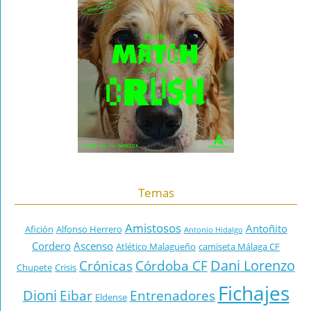
Temas
Amistosos
Antoñito
Afición
Alfonso Herrero
Antonio Hidalgo
Cordero
Ascenso
Atlético Malagueño
camiseta Málaga CF
Dani Lorenzo
Crónicas
Córdoba CF
Chupete
Crisis
Fichajes
Dioni
Eibar
Entrenadores
Eldense