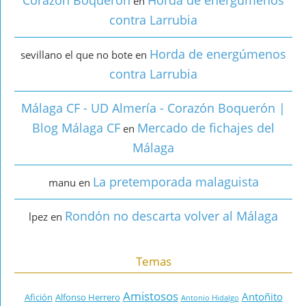
Corazón Boquerón
Horda de energúmenos
en
contra Larrubia
Horda de energúmenos
sevillano el que no bote
en
contra Larrubia
Málaga CF - UD Almería - Corazón Boquerón |
Blog Málaga CF
Mercado de fichajes del
en
Málaga
La pretemporada malaguista
manu
en
Rondón no descarta volver al Málaga
lpez
en
Temas
Amistosos
Antoñito
Afición
Alfonso Herrero
Antonio Hidalgo