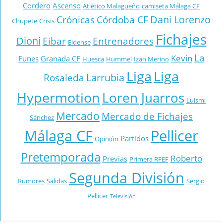
Cordero
Ascenso
Atlético Malagueño
camiseta Málaga CF
Dani Lorenzo
Crónicas
Córdoba CF
Chupete
Crisis
Fichajes
Dioni
Eibar
Entrenadores
Eldense
La
Kevin
Funes
Granada CF
Huesca
Hummel
Izan Merino
Liga
Liga
Larrubia
Rosaleda
Hypermotion
Loren Juarros
Luismi
Mercado
Mercado de Fichajes
Sánchez
Málaga CF
Pellicer
Partidos
Opinión
Pretemporada
Roberto
Previas
Primera RFEF
Segunda División
Rumores
Salidas
Sergio
Pellicer
Televisión