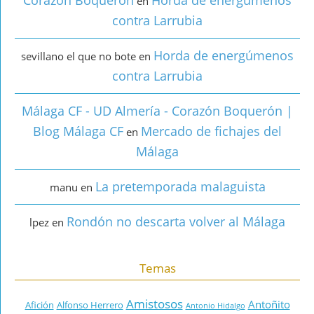
Corazón Boquerón
Horda de energúmenos
en
contra Larrubia
Horda de energúmenos
sevillano el que no bote
en
contra Larrubia
Málaga CF - UD Almería - Corazón Boquerón |
Blog Málaga CF
Mercado de fichajes del
en
Málaga
La pretemporada malaguista
manu
en
Rondón no descarta volver al Málaga
lpez
en
Temas
Amistosos
Antoñito
Afición
Alfonso Herrero
Antonio Hidalgo