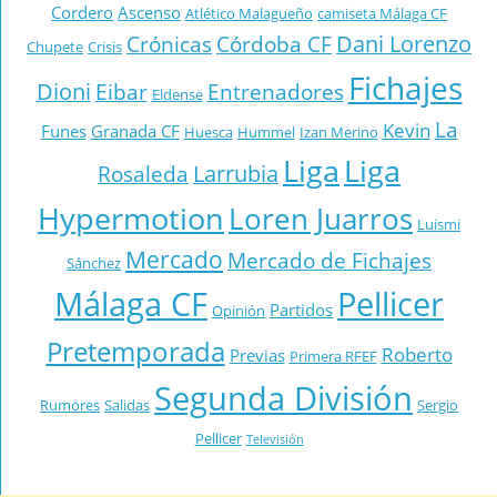
Cordero
Ascenso
Atlético Malagueño
camiseta Málaga CF
Dani Lorenzo
Crónicas
Córdoba CF
Chupete
Crisis
Fichajes
Dioni
Eibar
Entrenadores
Eldense
La
Kevin
Funes
Granada CF
Huesca
Hummel
Izan Merino
Liga
Liga
Larrubia
Rosaleda
Hypermotion
Loren Juarros
Luismi
Mercado
Mercado de Fichajes
Sánchez
Málaga CF
Pellicer
Partidos
Opinión
Pretemporada
Roberto
Previas
Primera RFEF
Segunda División
Rumores
Salidas
Sergio
Pellicer
Televisión