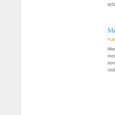
act
Me
Publ
Mer
mov
son
clu