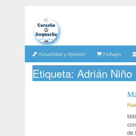
Saltar
al
contenido
Actualidad y Opinión
Fichajes
Etiqueta:
Adrián Niño
Má
Publ
Mál
con
de 