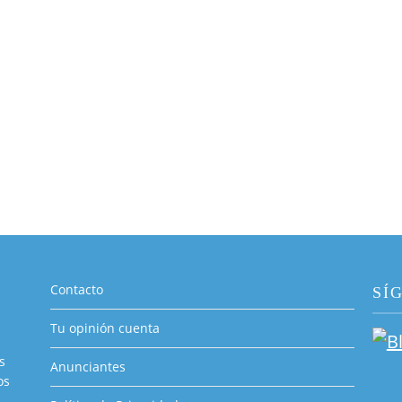
Contacto
SÍ
Tu opinión cuenta
s
Anunciantes
os