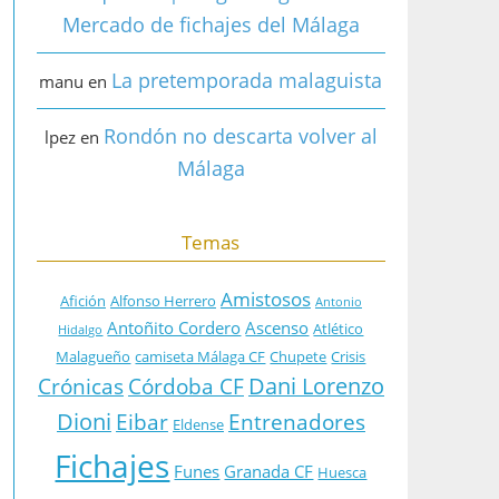
Mercado de fichajes del Málaga
La pretemporada malaguista
manu
en
Rondón no descarta volver al
lpez
en
Málaga
Temas
Amistosos
Afición
Alfonso Herrero
Antonio
Antoñito Cordero
Ascenso
Atlético
Hidalgo
Malagueño
camiseta Málaga CF
Chupete
Crisis
Dani Lorenzo
Crónicas
Córdoba CF
Dioni
Eibar
Entrenadores
Eldense
Fichajes
Funes
Granada CF
Huesca