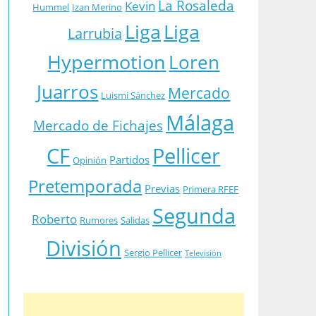
La Rosaleda
Kevin
Hummel
Izan Merino
Liga
Liga
Larrubia
Hypermotion
Loren
Juarros
Mercado
Luismi Sánchez
Málaga
Mercado de Fichajes
CF
Pellicer
Partidos
Opinión
Pretemporada
Previas
Primera RFEF
Segunda
Roberto
Rumores
Salidas
División
Sergio Pellicer
Televisión