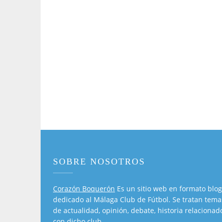
SOBRE NOSOTROS
Corazón Boquerón
Es un sitio web en formato blog
dedicado al Málaga Club de Fútbol. Se tratan tema
de actualidad, opinión, debate, historia relacionad
con dicho club.