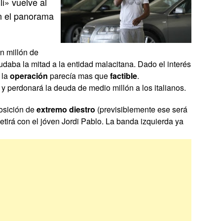
li» vuelve al
n el panorama
n millón de
udaba la mitad a la entidad malacitana. Dado el interés
 la
operación
parecía mas que
factible
.
 y perdonará la deuda de medio millón a los italianos.
posición de
extremo diestro
(previsiblemente ese será
etirá con el jóven Jordi Pablo. La banda izquierda ya