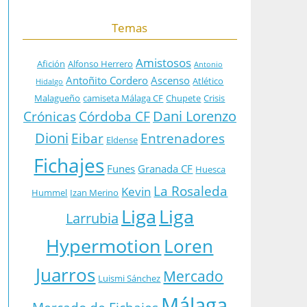
Temas
Amistosos
Afición
Alfonso Herrero
Antonio
Antoñito Cordero
Ascenso
Atlético
Hidalgo
Malagueño
camiseta Málaga CF
Chupete
Crisis
Dani Lorenzo
Crónicas
Córdoba CF
Dioni
Eibar
Entrenadores
Eldense
Fichajes
Funes
Granada CF
Huesca
La Rosaleda
Kevin
Hummel
Izan Merino
Liga
Liga
Larrubia
Hypermotion
Loren
Juarros
Mercado
Luismi Sánchez
Málaga