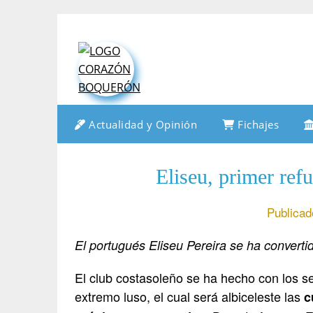
Saltar
al
contenido
Actualidad y Opinión
Fichajes
Eliseu, primer refu
Publicad
El portugués Eliseu Pereira se ha converti
El club costasoleño se ha hecho con los se
extremo luso, el cual será albiceleste las
c