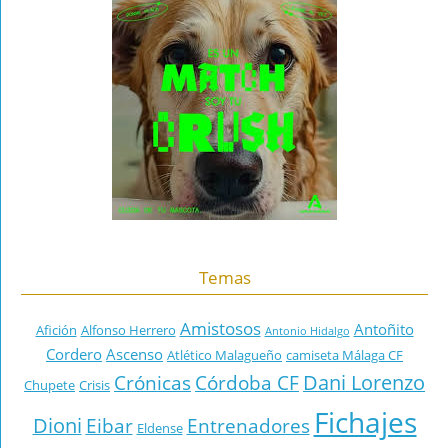
Temas
Amistosos
Antoñito
Afición
Alfonso Herrero
Antonio Hidalgo
Cordero
Ascenso
Atlético Malagueño
camiseta Málaga CF
Dani Lorenzo
Crónicas
Córdoba CF
Chupete
Crisis
Fichajes
Dioni
Eibar
Entrenadores
Eldense