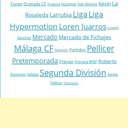
La
Kevin
Funes
Granada CF
Huesca
Hummel
Izan Merino
Liga
Liga
Larrubia
Rosaleda
Hypermotion
Loren Juarros
Luismi
Mercado
Mercado de Fichajes
Sánchez
Málaga CF
Pellicer
Partidos
Opinión
Pretemporada
Roberto
Previas
Primera RFEF
Segunda División
Rumores
Salidas
Sergio
Pellicer
Televisión