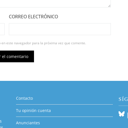
CORREO ELECTRÓNICO
b en este navegador para la próxima vez que comente.
Contacto
SÍ
Tu opinión cuenta
s
Anunciantes
os