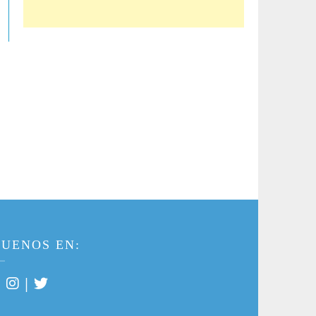
GUENOS EN:
|
|