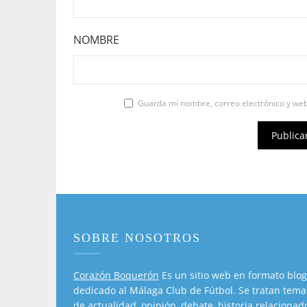
NOMBRE
Guarda mi nombre, correo electrónico y we
SOBRE NOSOTROS
Corazón Boquerón
Es un sitio web en formato blog
dedicado al Málaga Club de Fútbol. Se tratan tema
de actualidad, opinión, debate, historia relacionad