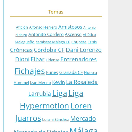
Temas
Amistosos
Afición
Alfonso Herrero
Antonio
Antoñito Cordero
Ascenso
Atlético
Hidalgo
Malagueño
camiseta Málaga CF
Chupete
Crisis
Dani Lorenzo
Crónicas
Córdoba CF
Dioni
Eibar
Entrenadores
Eldense
Fichajes
Funes
Granada CF
Huesca
La Rosaleda
Kevin
Hummel
Izan Merino
Liga
Liga
Larrubia
Hypermotion
Loren
Juarros
Mercado
Luismi Sánchez
Málaga
Mercado de Fichajes