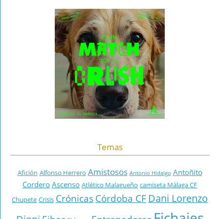
Temas
Amistosos
Antoñito
Afición
Alfonso Herrero
Antonio Hidalgo
Cordero
Ascenso
Atlético Malagueño
camiseta Málaga CF
Dani Lorenzo
Crónicas
Córdoba CF
Chupete
Crisis
Fichajes