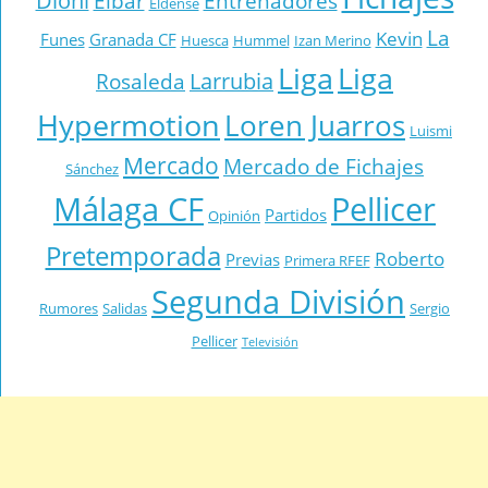
Dioni
Eibar
Entrenadores
Eldense
La
Kevin
Funes
Granada CF
Huesca
Hummel
Izan Merino
Liga
Liga
Larrubia
Rosaleda
Hypermotion
Loren Juarros
Luismi
Mercado
Mercado de Fichajes
Sánchez
Málaga CF
Pellicer
Partidos
Opinión
Pretemporada
Roberto
Previas
Primera RFEF
Segunda División
Rumores
Salidas
Sergio
Pellicer
Televisión