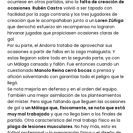
ocurriese en otros partidos, sino la
falta de creación de
ocasiones
.
Rubén Castro
volvió a ser tapado con
facilidad por la zaga contraria y los tres jugadores de
creación que le acompañaban junto a un
Loren Zúñiga
que derrochó esfuerzo sin recompensa no lograron
hirvanar jugadas que propiciasen ocasiones claras de
gol.
Por su parte, el Andorra trataba de aprovechar sus
ocasiones a partir de fallos en la zaga malaguista. Y
estas llegaron sobre todo en la segunda parte, ya con
un Málaga cansado y fallón. Fue entonces cuando un
cuestionado
Manolo Reina cerró bocas
a prensa y
afición solventando con garantías todo el peligro que le
llegó.
Se nota mejoría en defensa y en el orden del equipo.
También una mejor asimilación de los planteamientos
del míster. Pero sigue faltando que lleguen las ocasiones
de gol a
un Málaga que, físicamente, se nota que está
muy mal trabajado
y que no llega bien a los finales de
partido. Otra característica del mal trabajo físico es la
plaga de lesiones musculares
. No hay más, esto es
fútbol profesional y la preparación física y el diseño de