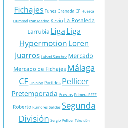
Fichajes
Funes
Granada CF
Huesca
La Rosaleda
Kevin
Hummel
Izan Merino
Liga
Liga
Larrubia
Hypermotion
Loren
Juarros
Mercado
Luismi Sánchez
Málaga
Mercado de Fichajes
CF
Pellicer
Partidos
Opinión
Pretemporada
Previas
Primera RFEF
Segunda
Roberto
Rumores
Salidas
División
Sergio Pellicer
Televisión