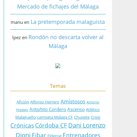
Mercado de fichajes del Málaga
La pretemporada malaguista
manu
en
Rondón no descarta volver al
lpez
en
Málaga
Temas
Amistosos
Afición
Alfonso Herrero
Antonio
Antoñito Cordero
Ascenso
Atlético
Hidalgo
Malagueño
camiseta Málaga CF
Chupete
Crisis
Dani Lorenzo
Crónicas
Córdoba CF
Dioni
Eibar
Entrenadores
Eldense