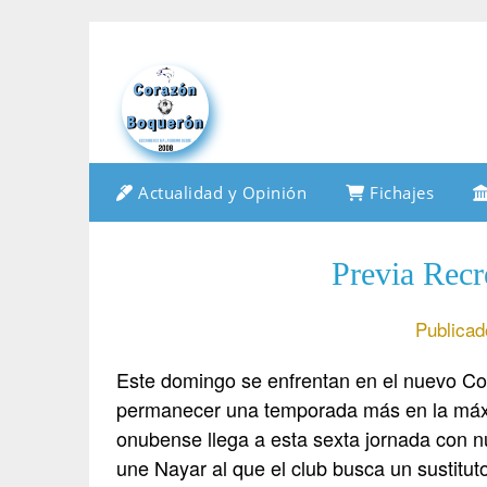
Saltar
al
contenido
Actualidad y Opinión
Fichajes
Previa Recr
Publicad
Este domingo se enfrentan en el nuevo Col
permanecer una temporada más en la máxim
onubense llega a esta sexta jornada con n
une Nayar al que el club busca un sustitu