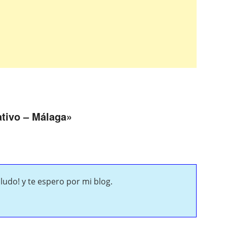
ativo – Málaga
»
udo! y te espero por mi blog.