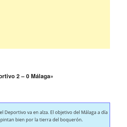
rtivo 2 – 0 Málaga
»
l Deportivo va en alza. El objetivo del Málaga a día
pintan bien por la tierra del boquerón.