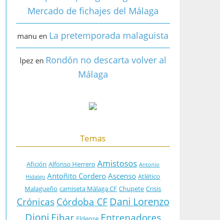
Mercado de fichajes del Málaga
La pretemporada malaguista
manu
en
Rondón no descarta volver al
lpez
en
Málaga
Temas
Amistosos
Afición
Alfonso Herrero
Antonio
Antoñito Cordero
Ascenso
Atlético
Hidalgo
Malagueño
camiseta Málaga CF
Chupete
Crisis
Dani Lorenzo
Crónicas
Córdoba CF
Dioni
Eibar
Entrenadores
Eldense