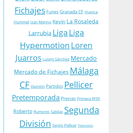
Fichajes
Funes
Granada CF
Huesca
La Rosaleda
Kevin
Hummel
Izan Merino
Liga
Liga
Larrubia
Hypermotion
Loren
Juarros
Mercado
Luismi Sánchez
Málaga
Mercado de Fichajes
CF
Pellicer
Partidos
Opinión
Pretemporada
Previas
Primera RFEF
Segunda
Roberto
Rumores
Salidas
División
Sergio Pellicer
Televisión