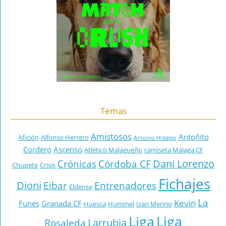
Temas
Amistosos
Antoñito
Afición
Alfonso Herrero
Antonio Hidalgo
Cordero
Ascenso
Atlético Malagueño
camiseta Málaga CF
Dani Lorenzo
Crónicas
Córdoba CF
Chupete
Crisis
Fichajes
Dioni
Eibar
Entrenadores
Eldense
La
Kevin
Funes
Granada CF
Huesca
Hummel
Izan Merino
Liga
Liga
Larrubia
Rosaleda