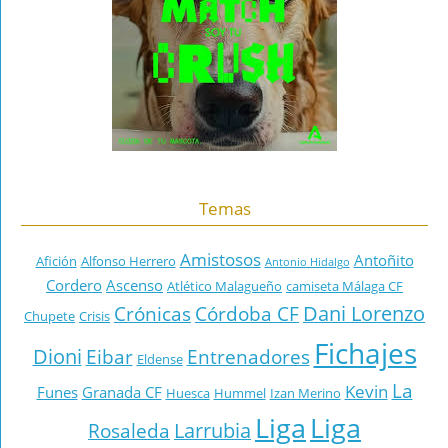
Temas
Amistosos
Antoñito
Afición
Alfonso Herrero
Antonio Hidalgo
Cordero
Ascenso
Atlético Malagueño
camiseta Málaga CF
Dani Lorenzo
Crónicas
Córdoba CF
Chupete
Crisis
Fichajes
Dioni
Eibar
Entrenadores
Eldense
La
Kevin
Funes
Granada CF
Huesca
Hummel
Izan Merino
Liga
Liga
Larrubia
Rosaleda