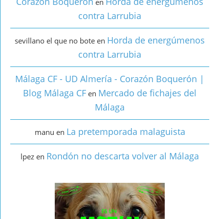
Corazón Boquerón
Horda de energúmenos
en
contra Larrubia
Horda de energúmenos
sevillano el que no bote
en
contra Larrubia
Málaga CF - UD Almería - Corazón Boquerón |
Blog Málaga CF
Mercado de fichajes del
en
Málaga
La pretemporada malaguista
manu
en
Rondón no descarta volver al Málaga
lpez
en