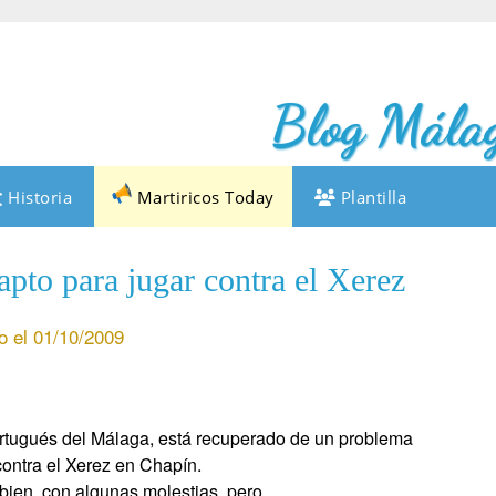
Blog Málag
Historia
Martiricos Today
Plantilla
apto para jugar contra el Xerez
o el 01/10/2009
ortugués del Málaga, está recuperado de un problema
ontra el Xerez en Chapín.
bien, con algunas molestias, pero