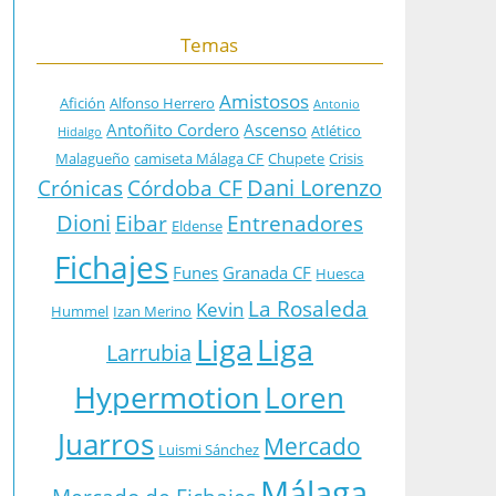
Temas
Amistosos
Afición
Alfonso Herrero
Antonio
Antoñito Cordero
Ascenso
Atlético
Hidalgo
Malagueño
camiseta Málaga CF
Chupete
Crisis
Dani Lorenzo
Crónicas
Córdoba CF
Dioni
Eibar
Entrenadores
Eldense
Fichajes
Funes
Granada CF
Huesca
La Rosaleda
Kevin
Hummel
Izan Merino
Liga
Liga
Larrubia
Hypermotion
Loren
Juarros
Mercado
Luismi Sánchez
Málaga