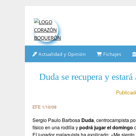
Saltar
al
contenido
Actualidad y Opinión
Fichajes
Duda se recupera y estará 
Publicad
EFE 1/10/09
Sergio Paulo Barbosa
Duda
, centrocampista p
físico en una rodilla y
podrá jugar el domingo
c
El jugador malaguista ha explicado: «Me siento 