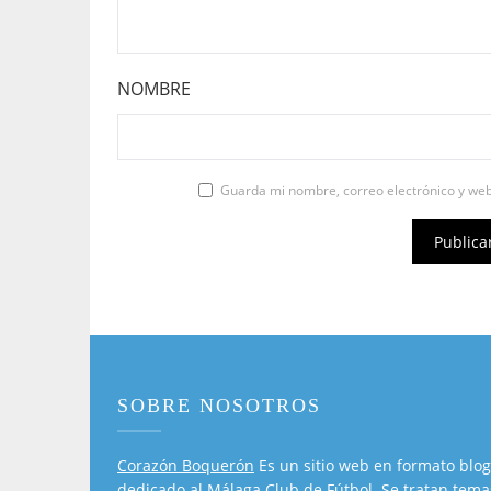
NOMBRE
Guarda mi nombre, correo electrónico y we
SOBRE NOSOTROS
Corazón Boquerón
Es un sitio web en formato blog
dedicado al Málaga Club de Fútbol. Se tratan tema