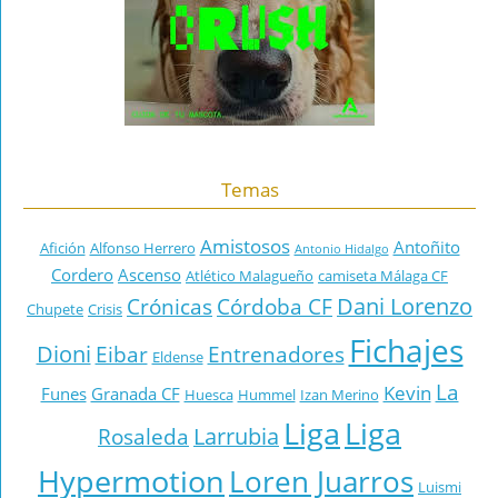
Temas
Amistosos
Antoñito
Afición
Alfonso Herrero
Antonio Hidalgo
Cordero
Ascenso
Atlético Malagueño
camiseta Málaga CF
Dani Lorenzo
Crónicas
Córdoba CF
Chupete
Crisis
Fichajes
Dioni
Eibar
Entrenadores
Eldense
La
Kevin
Funes
Granada CF
Huesca
Hummel
Izan Merino
Liga
Liga
Larrubia
Rosaleda
Hypermotion
Loren Juarros
Luismi