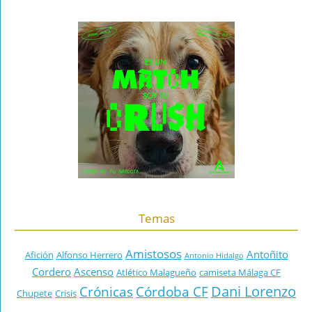
Temas
Amistosos
Antoñito
Afición
Alfonso Herrero
Antonio Hidalgo
Cordero
Ascenso
Atlético Malagueño
camiseta Málaga CF
Dani Lorenzo
Crónicas
Córdoba CF
Chupete
Crisis