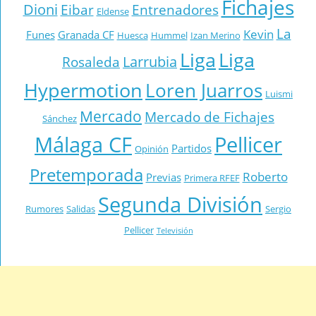
Fichajes
Dioni
Eibar
Entrenadores
Eldense
La
Kevin
Funes
Granada CF
Huesca
Hummel
Izan Merino
Liga
Liga
Larrubia
Rosaleda
Hypermotion
Loren Juarros
Luismi
Mercado
Mercado de Fichajes
Sánchez
Málaga CF
Pellicer
Partidos
Opinión
Pretemporada
Roberto
Previas
Primera RFEF
Segunda División
Rumores
Salidas
Sergio
Pellicer
Televisión