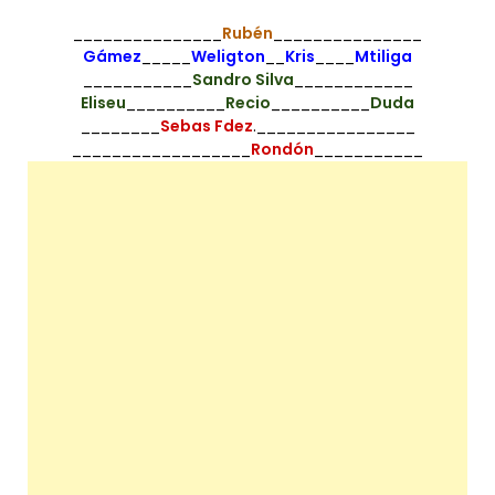
_______________
Rubén
_______________
Gámez
_____
Weligton
__
Kris
____
Mtiliga
___________
Sandro Silva
____________
Eliseu
__________
Recio
__________
Duda
________
Sebas Fdez
.________________
__________________
Rondón
___________