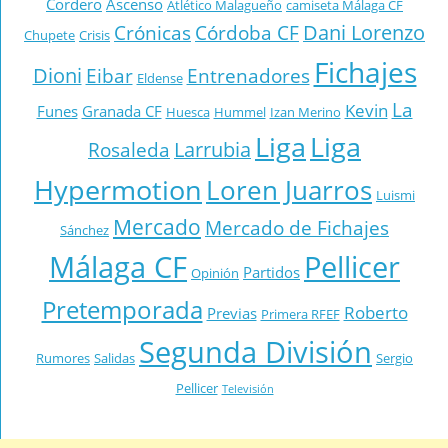
Cordero
Ascenso
Atlético Malagueño
camiseta Málaga CF
Dani Lorenzo
Crónicas
Córdoba CF
Chupete
Crisis
Fichajes
Dioni
Eibar
Entrenadores
Eldense
La
Kevin
Funes
Granada CF
Huesca
Hummel
Izan Merino
Liga
Liga
Larrubia
Rosaleda
Hypermotion
Loren Juarros
Luismi
Mercado
Mercado de Fichajes
Sánchez
Málaga CF
Pellicer
Partidos
Opinión
Pretemporada
Roberto
Previas
Primera RFEF
Segunda División
Rumores
Salidas
Sergio
Pellicer
Televisión