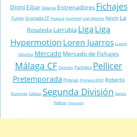
Fichajes
Dioni
Eibar
Entrenadores
Eldense
La
Kevin
Funes
Granada CF
Huesca
Hummel
Izan Merino
Liga
Liga
Larrubia
Rosaleda
Hypermotion
Loren Juarros
Luismi
Mercado
Mercado de Fichajes
Sánchez
Málaga CF
Pellicer
Partidos
Opinión
Pretemporada
Roberto
Previas
Primera RFEF
Segunda División
Rumores
Salidas
Sergio
Pellicer
Televisión