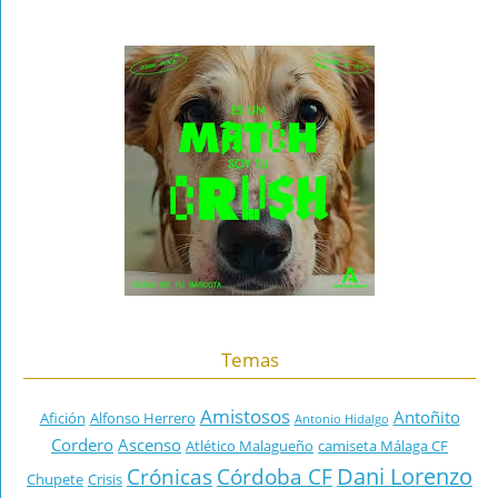
Temas
Amistosos
Antoñito
Afición
Alfonso Herrero
Antonio Hidalgo
Cordero
Ascenso
Atlético Malagueño
camiseta Málaga CF
Dani Lorenzo
Crónicas
Córdoba CF
Chupete
Crisis