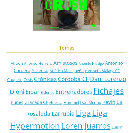
Temas
Amistosos
Antoñito
Afición
Alfonso Herrero
Antonio Hidalgo
Cordero
Ascenso
Atlético Malagueño
camiseta Málaga CF
Dani Lorenzo
Crónicas
Córdoba CF
Chupete
Crisis
Fichajes
Dioni
Eibar
Entrenadores
Eldense
La
Kevin
Funes
Granada CF
Huesca
Hummel
Izan Merino
Liga
Liga
Larrubia
Rosaleda
Hypermotion
Loren Juarros
Luismi