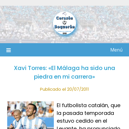
Saltar
al
contenido
Menú
Xavi Torres: «El Málaga ha sido una
piedra en mi carrera»
Publicado el 20/07/2011
El futbolista catalán, que
la pasada temporada
estuvo cedido en el
Levante, ha pronunciado