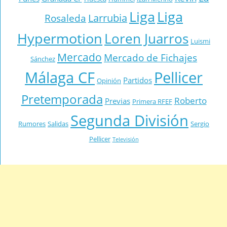
Liga
Liga
Larrubia
Rosaleda
Hypermotion
Loren Juarros
Luismi
Mercado
Mercado de Fichajes
Sánchez
Málaga CF
Pellicer
Partidos
Opinión
Pretemporada
Roberto
Previas
Primera RFEF
Segunda División
Rumores
Salidas
Sergio
Pellicer
Televisión