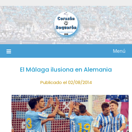
Saltar
al
contenido
Menú
El Málaga ilusiona en Alemania
Publicado el 02/08/2014