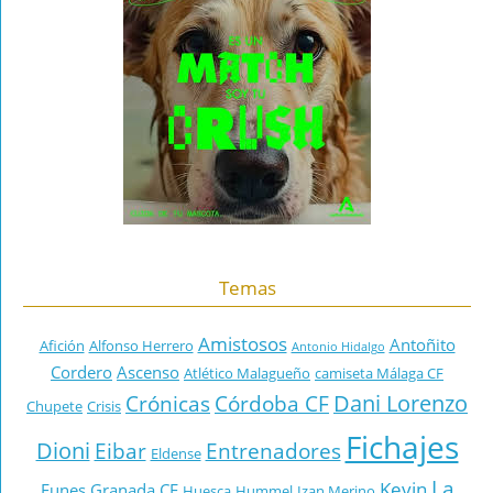
Temas
Amistosos
Antoñito
Afición
Alfonso Herrero
Antonio Hidalgo
Cordero
Ascenso
Atlético Malagueño
camiseta Málaga CF
Dani Lorenzo
Crónicas
Córdoba CF
Chupete
Crisis
Fichajes
Dioni
Eibar
Entrenadores
Eldense
La
Kevin
Funes
Granada CF
Huesca
Hummel
Izan Merino