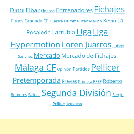
Fichajes
Dioni
Eibar
Entrenadores
Eldense
La
Kevin
Funes
Granada CF
Huesca
Hummel
Izan Merino
Liga
Liga
Larrubia
Rosaleda
Hypermotion
Loren Juarros
Luismi
Mercado
Mercado de Fichajes
Sánchez
Málaga CF
Pellicer
Partidos
Opinión
Pretemporada
Roberto
Previas
Primera RFEF
Segunda División
Rumores
Salidas
Sergio
Pellicer
Televisión