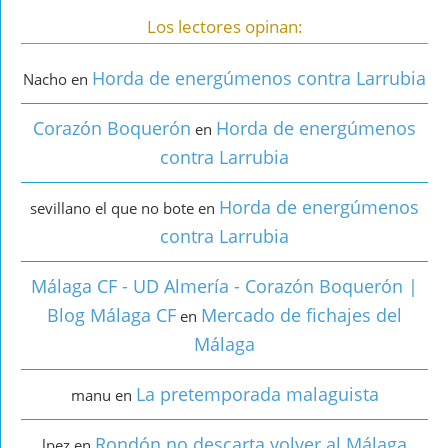
Los lectores opinan:
Horda de energúmenos contra Larrubia
Nacho
en
Corazón Boquerón
Horda de energúmenos
en
contra Larrubia
Horda de energúmenos
sevillano el que no bote
en
contra Larrubia
Málaga CF - UD Almería - Corazón Boquerón |
Blog Málaga CF
Mercado de fichajes del
en
Málaga
La pretemporada malaguista
manu
en
Rondón no descarta volver al Málaga
lpez
en