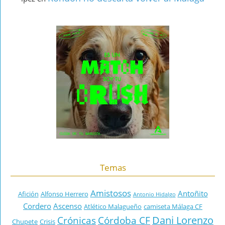
Temas
Amistosos
Antoñito
Afición
Alfonso Herrero
Antonio Hidalgo
Cordero
Ascenso
Atlético Malagueño
camiseta Málaga CF
Dani Lorenzo
Crónicas
Córdoba CF
Chupete
Crisis