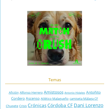
Temas
Amistosos
Antoñito
Afición
Alfonso Herrero
Antonio Hidalgo
Cordero
Ascenso
Atlético Malagueño
camiseta Málaga CF
Dani Lorenzo
Crónicas
Córdoba CF
Chupete
Crisis