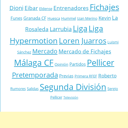
Fichajes
Dioni
Eibar
Entrenadores
Eldense
La
Kevin
Funes
Granada CF
Huesca
Hummel
Izan Merino
Liga
Liga
Larrubia
Rosaleda
Hypermotion
Loren Juarros
Luismi
Mercado
Mercado de Fichajes
Sánchez
Málaga CF
Pellicer
Partidos
Opinión
Pretemporada
Roberto
Previas
Primera RFEF
Segunda División
Rumores
Salidas
Sergio
Pellicer
Televisión