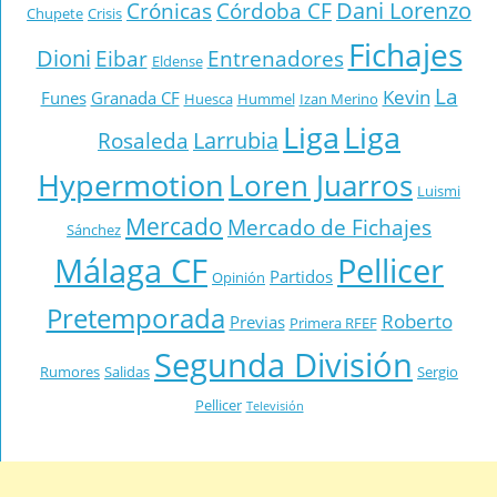
Dani Lorenzo
Crónicas
Córdoba CF
Chupete
Crisis
Fichajes
Dioni
Eibar
Entrenadores
Eldense
La
Kevin
Funes
Granada CF
Huesca
Hummel
Izan Merino
Liga
Liga
Larrubia
Rosaleda
Hypermotion
Loren Juarros
Luismi
Mercado
Mercado de Fichajes
Sánchez
Málaga CF
Pellicer
Partidos
Opinión
Pretemporada
Roberto
Previas
Primera RFEF
Segunda División
Rumores
Salidas
Sergio
Pellicer
Televisión