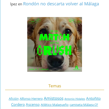
Rondón no descarta volver al Málaga
lpez
en
Temas
Amistosos
Antoñito
Afición
Alfonso Herrero
Antonio Hidalgo
Cordero
Ascenso
Atlético Malagueño
camiseta Málaga CF