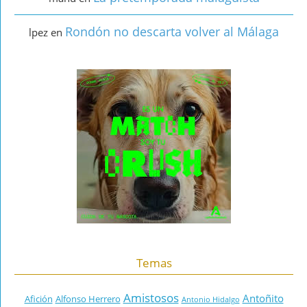
Rondón no descarta volver al Málaga
lpez
en
Temas
Amistosos
Antoñito
Afición
Alfonso Herrero
Antonio Hidalgo