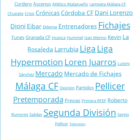
Cordero
Ascenso
Atlético Malagueño
camiseta Málaga CF
Dani Lorenzo
Crónicas
Córdoba CF
Chupete
Crisis
Fichajes
Dioni
Eibar
Entrenadores
Eldense
La
Kevin
Funes
Granada CF
Huesca
Hummel
Izan Merino
Liga
Liga
Larrubia
Rosaleda
Hypermotion
Loren Juarros
Luismi
Mercado
Mercado de Fichajes
Sánchez
Málaga CF
Pellicer
Partidos
Opinión
Pretemporada
Roberto
Previas
Primera RFEF
Segunda División
Rumores
Salidas
Sergio
Pellicer
Televisión