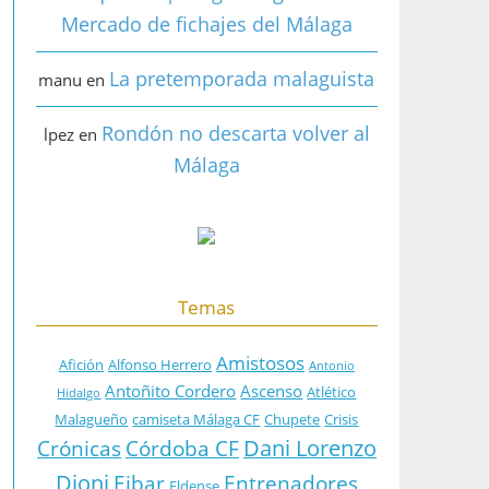
Mercado de fichajes del Málaga
La pretemporada malaguista
manu
en
Rondón no descarta volver al
lpez
en
Málaga
Temas
Amistosos
Afición
Alfonso Herrero
Antonio
Antoñito Cordero
Ascenso
Atlético
Hidalgo
Malagueño
camiseta Málaga CF
Chupete
Crisis
Dani Lorenzo
Crónicas
Córdoba CF
Dioni
Eibar
Entrenadores
Eldense