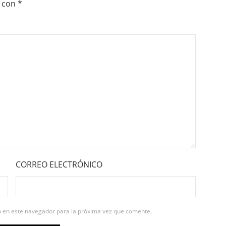
con
*
CORREO ELECTRÓNICO
b en este navegador para la próxima vez que comente.