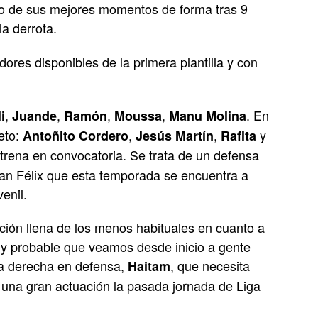
uno de sus mejores momentos de forma tras 9
la derrota.
ores disponibles de la primera plantilla y con
,
,
,
,
. En
i
Juande
Ramón
Moussa
Manu Molina
reto:
,
,
y
Antoñito Cordero
Jesús Martín
Rafita
strena en convocatoria. Se trata de un defensa
San Félix que esta temporada se encuentra a
enil.
ción llena de los menos habituales en cuanto a
y probable que veamos desde inicio a gente
la derecha en defensa,
, que necesita
Haitam
 una
gran actuación la pasada jornada de Liga