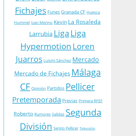
Fichajes
Funes
Granada CF
Huesca
La Rosaleda
Kevin
Hummel
Izan Merino
Liga
Liga
Larrubia
Hypermotion
Loren
Juarros
Mercado
Luismi Sánchez
Málaga
Mercado de Fichajes
CF
Pellicer
Partidos
Opinión
Pretemporada
Previas
Primera RFEF
Segunda
Roberto
Rumores
Salidas
División
Sergio Pellicer
Televisión