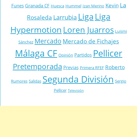
La
Kevin
Funes
Granada CF
Huesca
Hummel
Izan Merino
Liga
Liga
Larrubia
Rosaleda
Hypermotion
Loren Juarros
Luismi
Mercado
Mercado de Fichajes
Sánchez
Málaga CF
Pellicer
Partidos
Opinión
Pretemporada
Roberto
Previas
Primera RFEF
Segunda División
Rumores
Salidas
Sergio
Pellicer
Televisión