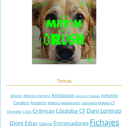
Temas
Amistosos
Antoñito
Afición
Alfonso Herrero
Antonio Hidalgo
Cordero
Ascenso
Atlético Malagueño
camiseta Málaga CF
Dani Lorenzo
Crónicas
Córdoba CF
Chupete
Crisis
Fichajes
Dioni
Eibar
Entrenadores
Eldense