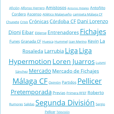
Amistosos
Antoñito
Afición
Alfonso Herrero
Antonio Hidalgo
Cordero
Ascenso
Atlético Malagueño
camiseta Málaga CF
Dani Lorenzo
Crónicas
Córdoba CF
Chupete
Crisis
Fichajes
Dioni
Eibar
Entrenadores
Eldense
La
Kevin
Funes
Granada CF
Huesca
Hummel
Izan Merino
Liga
Liga
Larrubia
Rosaleda
Hypermotion
Loren Juarros
Luismi
Mercado
Mercado de Fichajes
Sánchez
Málaga CF
Pellicer
Partidos
Opinión
Pretemporada
Roberto
Previas
Primera RFEF
Segunda División
Rumores
Salidas
Sergio
Pellicer
Televisión