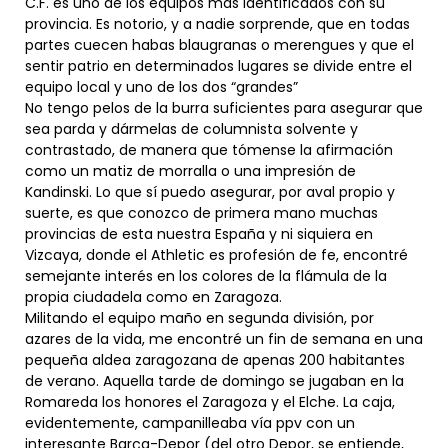
C.F. es uno de los equipos más identificados con su
provincia. Es notorio, y a nadie sorprende, que en todas
partes cuecen habas blaugranas o merengues y que el
sentir patrio en determinados lugares se divide entre el
equipo local y uno de los dos “grandes”
No tengo pelos de la burra suficientes para asegurar que
sea parda y dármelas de columnista solvente y
contrastado, de manera que tómense la afirmación
como un matiz de morralla o una impresión de
Kandinski. Lo que sí puedo asegurar, por aval propio y
suerte, es que conozco de primera mano muchas
provincias de esta nuestra España y ni siquiera en
Vizcaya, donde el Athletic es profesión de fe, encontré
semejante interés en los colores de la flámula de la
propia ciudadela como en Zaragoza.
Militando el equipo maño en segunda división, por
azares de la vida, me encontré un fin de semana en una
pequeña aldea zaragozana de apenas 200 habitantes
de verano. Aquella tarde de domingo se jugaban en la
Romareda los honores el Zaragoza y el Elche. La caja,
evidentemente, campanilleaba vía ppv con un
interesante Barça-Depor (del otro Depor, se entiende,