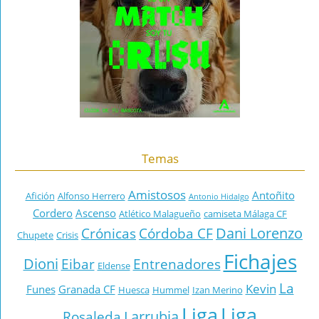
Temas
Amistosos
Antoñito
Afición
Alfonso Herrero
Antonio Hidalgo
Cordero
Ascenso
Atlético Malagueño
camiseta Málaga CF
Dani Lorenzo
Crónicas
Córdoba CF
Chupete
Crisis
Fichajes
Dioni
Eibar
Entrenadores
Eldense
La
Kevin
Funes
Granada CF
Huesca
Hummel
Izan Merino
Liga
Liga
Larrubia
Rosaleda