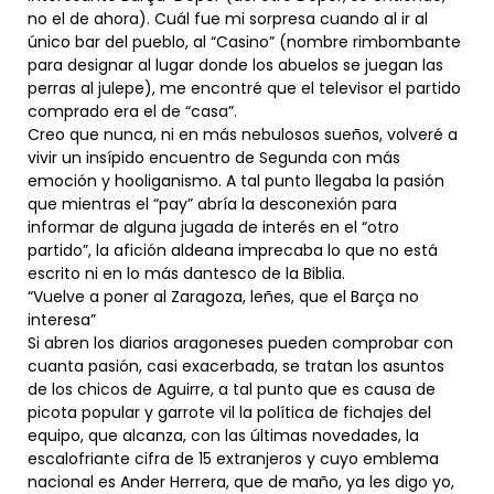
no el de ahora). Cuál fue mi sorpresa cuando al ir al
único bar del pueblo, al “Casino” (nombre rimbombante
para designar al lugar donde los abuelos se juegan las
perras al julepe), me encontré que el televisor el partido
comprado era el de “casa”.
Creo que nunca, ni en más nebulosos sueños, volveré a
vivir un insípido encuentro de Segunda con más
emoción y hooliganismo. A tal punto llegaba la pasión
que mientras el “pay” abría la desconexión para
informar de alguna jugada de interés en el “otro
partido”, la afición aldeana imprecaba lo que no está
escrito ni en lo más dantesco de la Biblia.
“Vuelve a poner al Zaragoza, leñes, que el Barça no
interesa”
Si abren los diarios aragoneses pueden comprobar con
cuanta pasión, casi exacerbada, se tratan los asuntos
de los chicos de Aguirre, a tal punto que es causa de
picota popular y garrote vil la política de fichajes del
equipo, que alcanza, con las últimas novedades, la
escalofriante cifra de 15 extranjeros y cuyo emblema
nacional es Ander Herrera, que de maño, ya les digo yo,