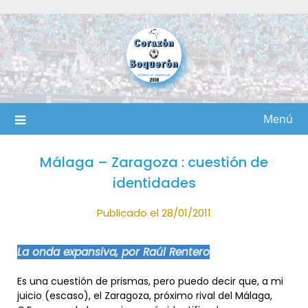
Saltar
al
contenido
Menú
Málaga – Zaragoza : cuestión de
identidades
Publicado el 28/01/2011
La onda expansiva, por Raúl Rentero
Es una cuestión de prismas, pero puedo decir que, a mi
juicio (escaso), el Zaragoza, próximo rival del Málaga,