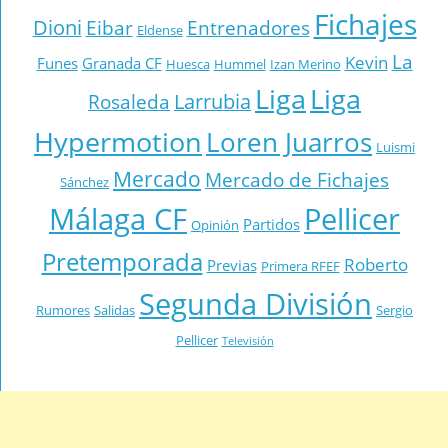
Fichajes
Dioni
Eibar
Entrenadores
Eldense
La
Kevin
Funes
Granada CF
Huesca
Hummel
Izan Merino
Liga
Liga
Larrubia
Rosaleda
Hypermotion
Loren Juarros
Luismi
Mercado
Mercado de Fichajes
Sánchez
Málaga CF
Pellicer
Partidos
Opinión
Pretemporada
Roberto
Previas
Primera RFEF
Segunda División
Rumores
Salidas
Sergio
Pellicer
Televisión