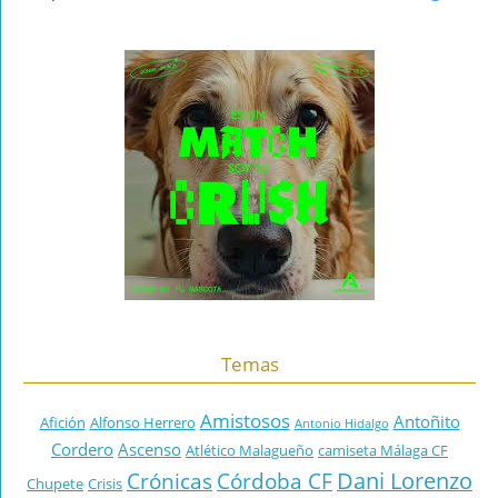
Temas
Amistosos
Antoñito
Afición
Alfonso Herrero
Antonio Hidalgo
Cordero
Ascenso
Atlético Malagueño
camiseta Málaga CF
Dani Lorenzo
Crónicas
Córdoba CF
Chupete
Crisis