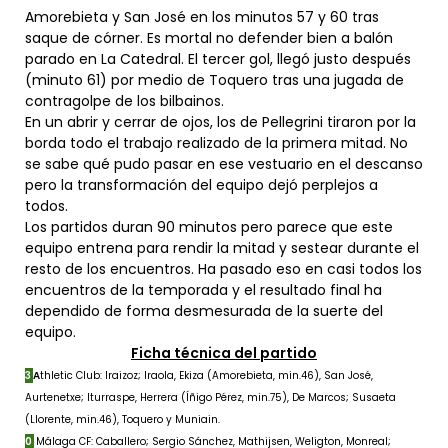
Amorebieta y San José en los minutos 57 y 60 tras
saque de córner. Es mortal no defender bien a balón
parado en La Catedral. El tercer gol, llegó justo después
(minuto 61) por medio de Toquero tras una jugada de
contragolpe de los bilbainos.
En un abrir y cerrar de ojos, los de Pellegrini tiraron por la
borda todo el trabajo realizado de la primera mitad. No
se sabe qué pudo pasar en ese vestuario en el descanso
pero la transformación del equipo dejó perplejos a
todos.
Los partidos duran 90 minutos pero parece que este
equipo entrena para rendir la mitad y sestear durante el
resto de los encuentros. Ha pasado eso en casi todos los
encuentros de la temporada y el resultado final ha
dependido de forma desmesurada de la suerte del
equipo.
Ficha técnica del partido
3
A
t
hletic Club: Iraizoz; Iraola, Ekiza (Amorebieta, min.46), San José,
Aurtenetxe; Iturraspe, Herrera (Íñigo Pérez, min.75), De Marcos; Susaeta
(Llorente, min.46), Toquero y Muniain.
0
Málaga CF: Caballero; Sergio Sánchez, Mathijsen, Weligton, Monreal;