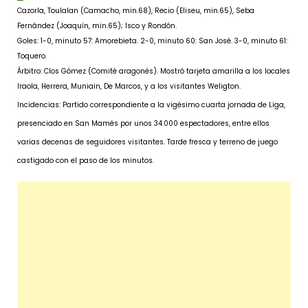
Cazorla, Toulalan (Camacho, min.68), Recio (Eliseu, min.65), Seba
Fernández (Joaquín, min.65); Isco y Rondón.
Goles: 1-0, minuto 57: Amorebieta. 2-0, minuto 60: San José. 3-0, minuto 61:
Toquero.
Árbitro: Clos Gómez (Comité aragonés). Mostró tarjeta amarilla a los locales
Iraola, Herrera, Muniain, De Marcos, y a los visitantes Weligton.
Incidencias: Partido correspondiente a la vigésimo cuarta jornada de Liga,
presenciado en San Mamés por unos 34.000 espectadores, entre ellos
varias decenas de seguidores visitantes. Tarde fresca y terreno de juego
castigado con el paso de los minutos.