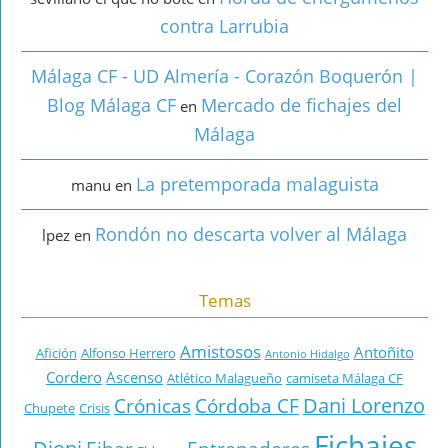
contra Larrubia
Málaga CF - UD Almería - Corazón Boquerón |
Blog Málaga CF
Mercado de fichajes del
en
Málaga
La pretemporada malaguista
manu
en
Rondón no descarta volver al Málaga
lpez
en
Temas
Amistosos
Antoñito
Afición
Alfonso Herrero
Antonio Hidalgo
Cordero
Ascenso
Atlético Malagueño
camiseta Málaga CF
Dani Lorenzo
Crónicas
Córdoba CF
Chupete
Crisis
Fichajes