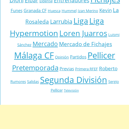
Dioni
Eibar
Entrenadores
Eldense
La
Kevin
Funes
Granada CF
Huesca
Hummel
Izan Merino
Liga
Liga
Larrubia
Rosaleda
Hypermotion
Loren Juarros
Luismi
Mercado
Mercado de Fichajes
Sánchez
Málaga CF
Pellicer
Partidos
Opinión
Pretemporada
Roberto
Previas
Primera RFEF
Segunda División
Rumores
Salidas
Sergio
Pellicer
Televisión