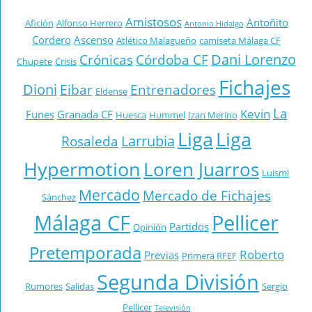
Amistosos
Antoñito
Afición
Alfonso Herrero
Antonio Hidalgo
Cordero
Ascenso
Atlético Malagueño
camiseta Málaga CF
Dani Lorenzo
Crónicas
Córdoba CF
Chupete
Crisis
Fichajes
Dioni
Eibar
Entrenadores
Eldense
La
Kevin
Funes
Granada CF
Huesca
Hummel
Izan Merino
Liga
Liga
Larrubia
Rosaleda
Hypermotion
Loren Juarros
Luismi
Mercado
Mercado de Fichajes
Sánchez
Málaga CF
Pellicer
Partidos
Opinión
Pretemporada
Roberto
Previas
Primera RFEF
Segunda División
Rumores
Salidas
Sergio
Pellicer
Televisión