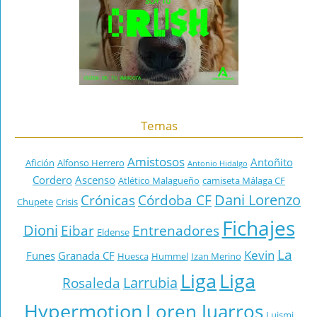
Temas
Amistosos
Antoñito
Afición
Alfonso Herrero
Antonio Hidalgo
Cordero
Ascenso
Atlético Malagueño
camiseta Málaga CF
Dani Lorenzo
Crónicas
Córdoba CF
Chupete
Crisis
Fichajes
Dioni
Eibar
Entrenadores
Eldense
La
Kevin
Funes
Granada CF
Huesca
Hummel
Izan Merino
Liga
Liga
Larrubia
Rosaleda
Hypermotion
Loren Juarros
Luismi