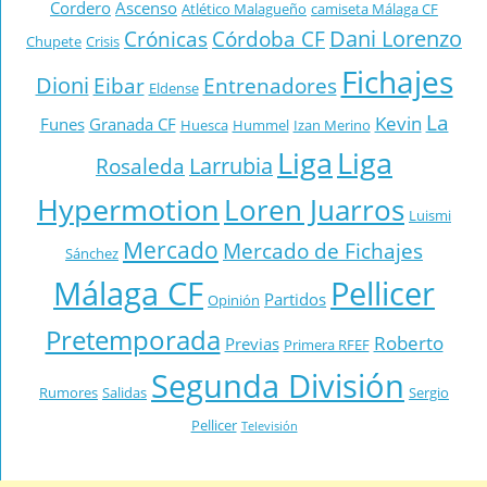
Cordero
Ascenso
Atlético Malagueño
camiseta Málaga CF
Dani Lorenzo
Crónicas
Córdoba CF
Chupete
Crisis
Fichajes
Dioni
Eibar
Entrenadores
Eldense
La
Kevin
Funes
Granada CF
Huesca
Hummel
Izan Merino
Liga
Liga
Larrubia
Rosaleda
Hypermotion
Loren Juarros
Luismi
Mercado
Mercado de Fichajes
Sánchez
Málaga CF
Pellicer
Partidos
Opinión
Pretemporada
Roberto
Previas
Primera RFEF
Segunda División
Rumores
Salidas
Sergio
Pellicer
Televisión