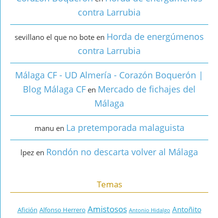
contra Larrubia
Horda de energúmenos
sevillano el que no bote
en
contra Larrubia
Málaga CF - UD Almería - Corazón Boquerón |
Blog Málaga CF
Mercado de fichajes del
en
Málaga
La pretemporada malaguista
manu
en
Rondón no descarta volver al Málaga
lpez
en
Temas
Amistosos
Antoñito
Afición
Alfonso Herrero
Antonio Hidalgo