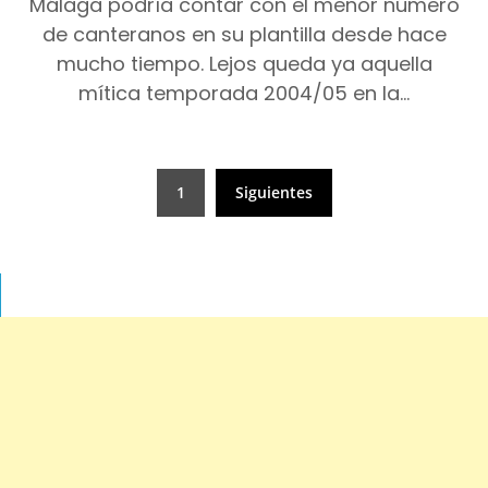
Málaga podría contar con el menor número
de canteranos en su plantilla desde hace
mucho tiempo. Lejos queda ya aquella
mítica temporada 2004/05 en la…
Paginación
1
Siguientes
de
entradas