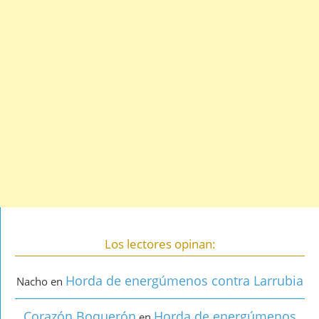
Los lectores opinan:
Horda de energúmenos contra Larrubia
Nacho
en
Corazón Boquerón
Horda de energúmenos
en