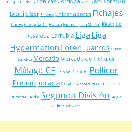
Dani Lorenzo
Crónicas
Córdoba CF
Chupete
Crisis
Fichajes
Dioni
Eibar
Entrenadores
Eldense
La
Kevin
Funes
Granada CF
Huesca
Hummel
Izan Merino
Liga
Liga
Larrubia
Rosaleda
Hypermotion
Loren Juarros
Luismi
Mercado
Mercado de Fichajes
Sánchez
Málaga CF
Pellicer
Partidos
Opinión
Pretemporada
Roberto
Previas
Primera RFEF
Segunda División
Rumores
Salidas
Sergio
Pellicer
Televisión