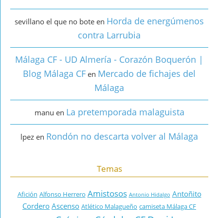
Horda de energúmenos
sevillano el que no bote
en
contra Larrubia
Málaga CF - UD Almería - Corazón Boquerón |
Blog Málaga CF
Mercado de fichajes del
en
Málaga
La pretemporada malaguista
manu
en
Rondón no descarta volver al Málaga
lpez
en
Temas
Amistosos
Antoñito
Afición
Alfonso Herrero
Antonio Hidalgo
Cordero
Ascenso
Atlético Malagueño
camiseta Málaga CF