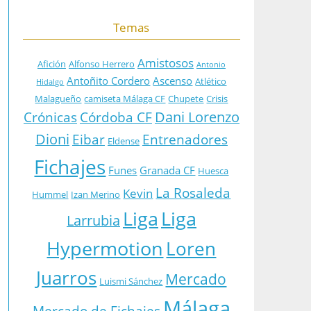
Temas
Amistosos
Afición
Alfonso Herrero
Antonio
Antoñito Cordero
Ascenso
Atlético
Hidalgo
Malagueño
camiseta Málaga CF
Chupete
Crisis
Dani Lorenzo
Crónicas
Córdoba CF
Dioni
Eibar
Entrenadores
Eldense
Fichajes
Funes
Granada CF
Huesca
La Rosaleda
Kevin
Hummel
Izan Merino
Liga
Liga
Larrubia
Hypermotion
Loren
Juarros
Mercado
Luismi Sánchez
Málaga
Mercado de Fichajes