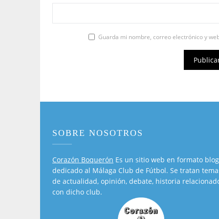
Guarda mi nombre, correo electrónico y we
SOBRE NOSOTROS
Corazón Boquerón
Es un sitio web en formato blog
dedicado al Málaga Club de Fútbol. Se tratan tema
de actualidad, opinión, debate, historia relacionad
con dicho club.