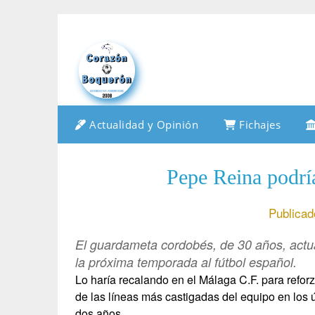
Saltar
al
contenido
Actualidad y Opinión
Fichajes
Pepe Reina podría
Publicad
El guardameta cordobés, de 30 años, actual
la próxima temporada al fútbol español.
Lo haría recalando en el Málaga C.F. para refor
de las líneas más castigadas del equipo en los 
dos años.