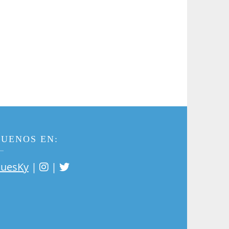
GUENOS EN:
|
|