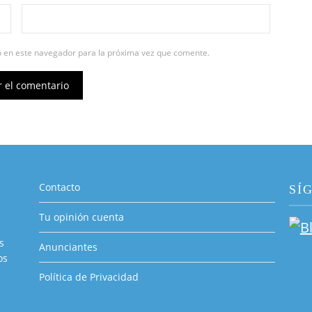
b en este navegador para la próxima vez que comente.
Contacto
SÍ
Tu opinión cuenta
s
Anunciantes
os
Política de Privacidad