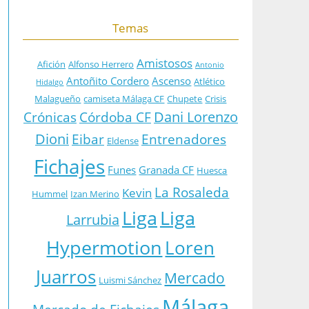
Temas
Amistosos
Afición
Alfonso Herrero
Antonio
Antoñito Cordero
Ascenso
Atlético
Hidalgo
Malagueño
camiseta Málaga CF
Chupete
Crisis
Dani Lorenzo
Crónicas
Córdoba CF
Dioni
Eibar
Entrenadores
Eldense
Fichajes
Funes
Granada CF
Huesca
La Rosaleda
Kevin
Hummel
Izan Merino
Liga
Liga
Larrubia
Hypermotion
Loren
Juarros
Mercado
Luismi Sánchez
Málaga