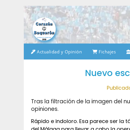
Saltar
al
contenido
Actualidad y Opinión
Fichajes
Nuevo esc
Publicad
Tras la filtración de la imagen del 
opiniones.
Rápido e indoloro. Esa parece ser la 
del Málaga para llevar a cabo la ope