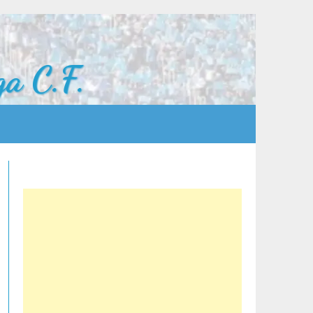
a C.F.