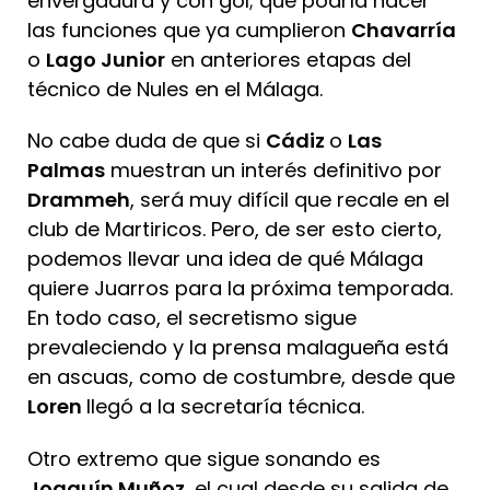
envergadura y con gol; que podría hacer
las funciones que ya cumplieron
Chavarría
o
Lago Junior
en anteriores etapas del
técnico de Nules en el Málaga.
No cabe duda de que si
Cádiz
o
Las
Palmas
muestran un interés definitivo por
Drammeh
, será muy difícil que recale en el
club de Martiricos. Pero, de ser esto cierto,
podemos llevar una idea de qué Málaga
quiere Juarros para la próxima temporada.
En todo caso, el secretismo sigue
prevaleciendo y la prensa malagueña está
en ascuas, como de costumbre, desde que
Loren
llegó a la secretaría técnica.
Otro extremo que sigue sonando es
Joaquín Muñoz
, el cual desde su salida de