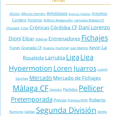
Temas
Amistosos
Antoñito
Afición
Alfonso Herrero
Antonio Hidalgo
Cordero
Ascenso
Atlético Malagueño
camiseta Málaga CF
Dani Lorenzo
Crónicas
Córdoba CF
Chupete
Crisis
Fichajes
Dioni
Eibar
Entrenadores
Eldense
La
Kevin
Funes
Granada CF
Huesca
Hummel
Izan Merino
Liga
Liga
Larrubia
Rosaleda
Hypermotion
Loren Juarros
Luismi
Mercado
Mercado de Fichajes
Sánchez
Málaga CF
Pellicer
Partidos
Opinión
Pretemporada
Roberto
Previas
Primera RFEF
Segunda División
Rumores
Salidas
Sergio