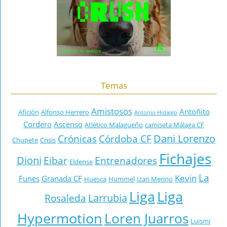
Temas
Amistosos
Antoñito
Afición
Alfonso Herrero
Antonio Hidalgo
Cordero
Ascenso
Atlético Malagueño
camiseta Málaga CF
Dani Lorenzo
Crónicas
Córdoba CF
Chupete
Crisis
Fichajes
Dioni
Eibar
Entrenadores
Eldense
La
Kevin
Funes
Granada CF
Huesca
Hummel
Izan Merino
Liga
Liga
Larrubia
Rosaleda
Hypermotion
Loren Juarros
Luismi