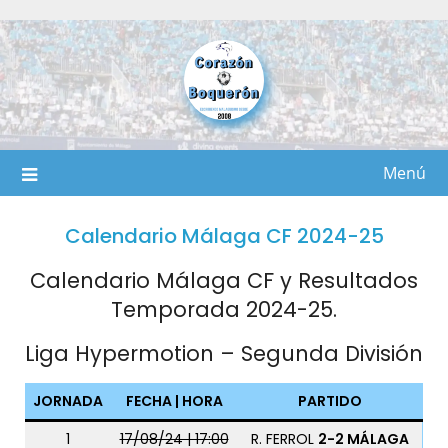
Saltar
al
contenido
Menú
Calendario Málaga CF 2024-25
Calendario Málaga CF y Resultados
Temporada 2024-25.
Liga Hypermotion – Segunda División
JORNADA
FECHA | HORA
PARTIDO
1
17/08/24 | 17:00
R. FERROL
2-2 MÁLAGA