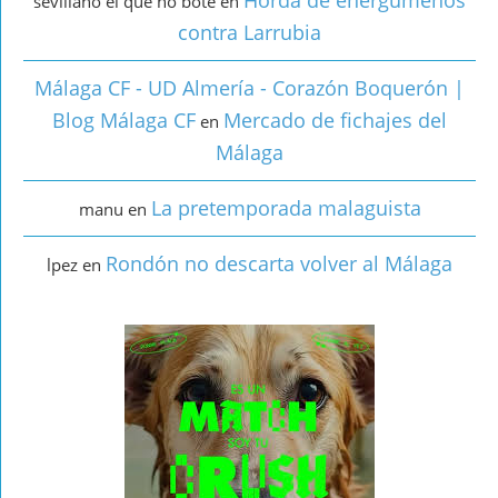
Horda de energúmenos
sevillano el que no bote
en
contra Larrubia
Málaga CF - UD Almería - Corazón Boquerón |
Blog Málaga CF
Mercado de fichajes del
en
Málaga
La pretemporada malaguista
manu
en
Rondón no descarta volver al Málaga
lpez
en