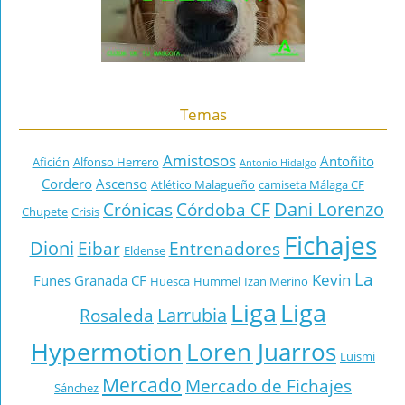
Temas
Amistosos
Antoñito
Afición
Alfonso Herrero
Antonio Hidalgo
Cordero
Ascenso
Atlético Malagueño
camiseta Málaga CF
Dani Lorenzo
Crónicas
Córdoba CF
Chupete
Crisis
Fichajes
Dioni
Eibar
Entrenadores
Eldense
La
Kevin
Funes
Granada CF
Huesca
Hummel
Izan Merino
Liga
Liga
Larrubia
Rosaleda
Hypermotion
Loren Juarros
Luismi
Mercado
Mercado de Fichajes
Sánchez