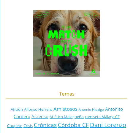
Temas
Amistosos
Antoñito
Afición
Alfonso Herrero
Antonio Hidalgo
Cordero
Ascenso
Atlético Malagueño
camiseta Málaga CF
Dani Lorenzo
Crónicas
Córdoba CF
Chupete
Crisis