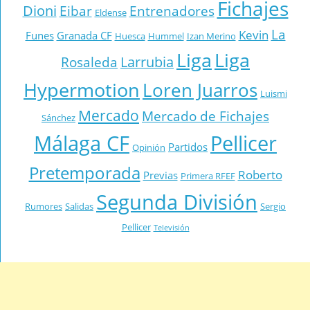
Fichajes
Dioni
Eibar
Entrenadores
Eldense
La
Kevin
Funes
Granada CF
Huesca
Hummel
Izan Merino
Liga
Liga
Larrubia
Rosaleda
Hypermotion
Loren Juarros
Luismi
Mercado
Mercado de Fichajes
Sánchez
Málaga CF
Pellicer
Partidos
Opinión
Pretemporada
Roberto
Previas
Primera RFEF
Segunda División
Rumores
Salidas
Sergio
Pellicer
Televisión