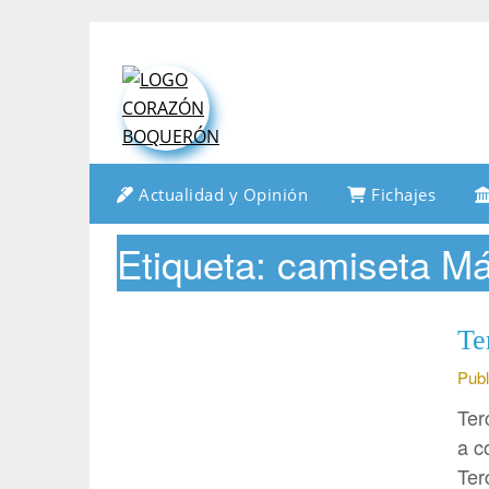
Saltar
al
contenido
Actualidad y Opinión
Fichajes
Etiqueta:
camiseta M
Te
Publ
Ter
a c
Ter