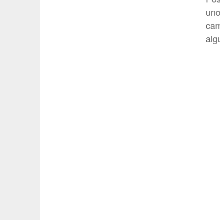
uno
cam
alg