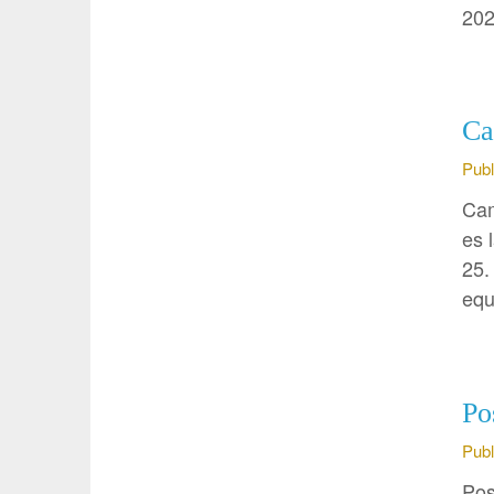
202
Ca
Publ
Cam
es 
25.
equ
Po
Publ
Pos