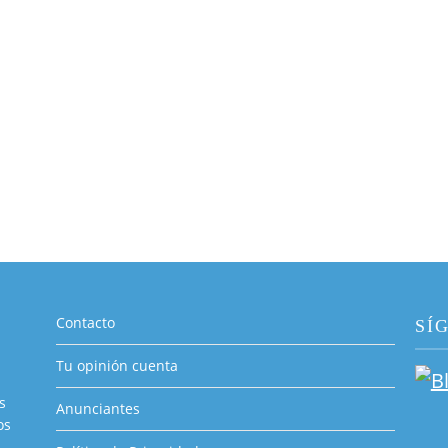
Contacto
SÍ
Tu opinión cuenta
s
Anunciantes
os