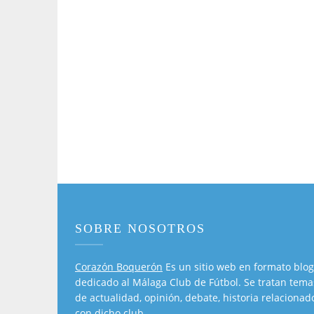
SOBRE NOSOTROS
Corazón Boquerón
Es un sitio web en formato blog
dedicado al Málaga Club de Fútbol. Se tratan tema
de actualidad, opinión, debate, historia relacionad
con dicho club.