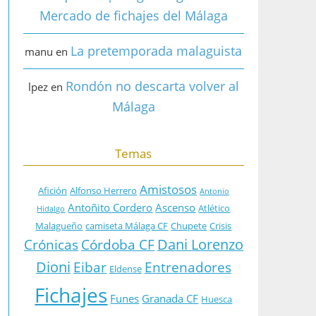
Mercado de fichajes del Málaga
La pretemporada malaguista
manu
en
Rondón no descarta volver al
lpez
en
Málaga
Temas
Amistosos
Afición
Alfonso Herrero
Antonio
Antoñito Cordero
Ascenso
Atlético
Hidalgo
Malagueño
camiseta Málaga CF
Chupete
Crisis
Dani Lorenzo
Crónicas
Córdoba CF
Dioni
Eibar
Entrenadores
Eldense
Fichajes
Funes
Granada CF
Huesca