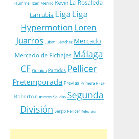
La Rosaleda
Kevin
Hummel
Izan Merino
Liga
Liga
Larrubia
Hypermotion
Loren
Juarros
Mercado
Luismi Sánchez
Málaga
Mercado de Fichajes
CF
Pellicer
Partidos
Opinión
Pretemporada
Previas
Primera RFEF
Segunda
Roberto
Rumores
Salidas
División
Sergio Pellicer
Televisión