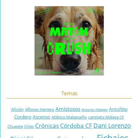
Temas
Amistosos
Antoñito
Afición
Alfonso Herrero
Antonio Hidalgo
Cordero
Ascenso
Atlético Malagueño
camiseta Málaga CF
Dani Lorenzo
Crónicas
Córdoba CF
Chupete
Crisis
Fichajes