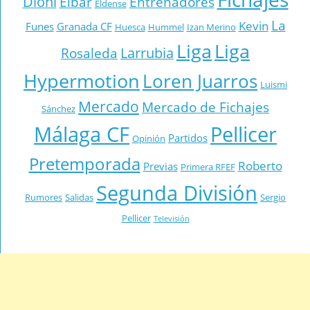
Dioni
Eibar
Entrenadores
Eldense
La
Kevin
Funes
Granada CF
Huesca
Hummel
Izan Merino
Liga
Liga
Larrubia
Rosaleda
Hypermotion
Loren Juarros
Luismi
Mercado
Mercado de Fichajes
Sánchez
Málaga CF
Pellicer
Partidos
Opinión
Pretemporada
Roberto
Previas
Primera RFEF
Segunda División
Rumores
Salidas
Sergio
Pellicer
Televisión