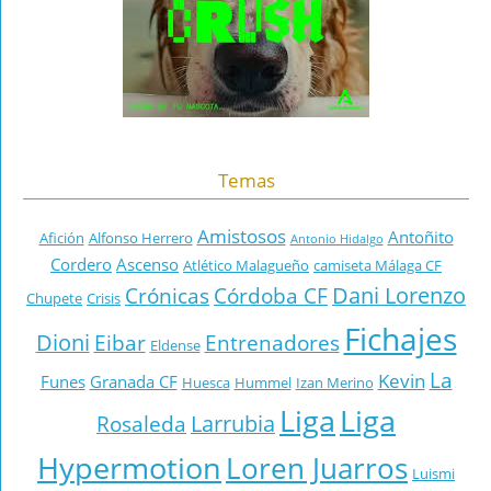
Temas
Amistosos
Antoñito
Afición
Alfonso Herrero
Antonio Hidalgo
Cordero
Ascenso
Atlético Malagueño
camiseta Málaga CF
Dani Lorenzo
Crónicas
Córdoba CF
Chupete
Crisis
Fichajes
Dioni
Eibar
Entrenadores
Eldense
La
Kevin
Funes
Granada CF
Huesca
Hummel
Izan Merino
Liga
Liga
Larrubia
Rosaleda
Hypermotion
Loren Juarros
Luismi